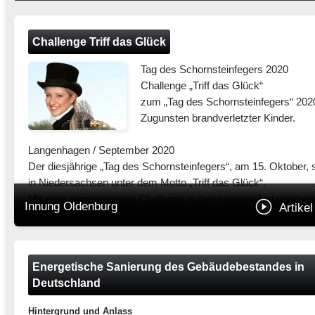
Challenge Triff das Glück
Tag des Schornsteinfegers 2020
Challenge „Triff das Glück“
zum „Tag des Schornsteinfegers“ 202
Zugunsten brandverletzter Kinder.
Langenhagen / September 2020
Der diesjährige „Tag des Schornsteinfegers“, am 15. Oktober, 
in Niedersachsen unter dem Motto „Triff das Glück“.
Mit einer gemeinsamen Challenge in den sozialen Netzwerken
Innung Oldenburg
Artikel
verbunden
mit einer Spendenaktion zugunsten Paulinchen – Initiative für
brandverletzte Kinder e.V., zeigen die Schornsteinfeger/innen 
Niedersachsen, was ihr Handwerk bewegen kann.
Energetische Sanierung des Gebäudebestandes in
Deutschland
Experten für den vorbeugenden Brandschutz
Hintergrund und Anlass
Vorbeugender Brandschutz ist aus Tradition eines der