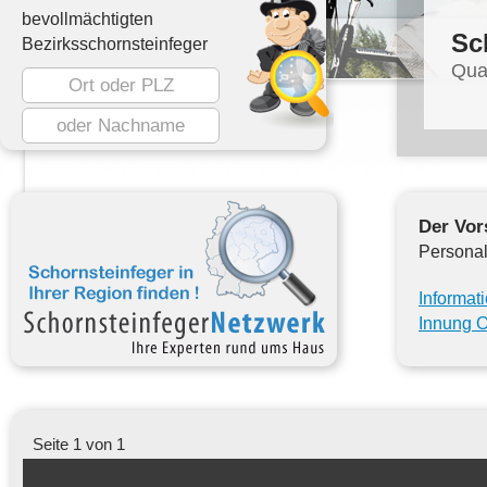
bevollmächtigten
Sc
Bezirksschornsteinfeger
Qua
Der Vor
Personal
Informat
Innung 
Seite 1 von 1