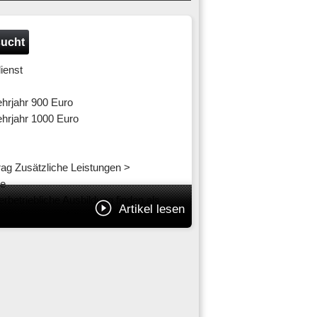
sucht
erdienst
Lehrjahr 900 Euro
Lehrjahr 1000 Euro
rag Zusätzliche Leistungen >
re
rbetriebliche Ausbildung finden als
Artikel lesen
s Jahr verteilt fallen insgesamt 3
gionale Berufsschulen,
es-Schornsteinfegerschulen, teilweise
t. Bei der Dualen Berufsausbildung
ulreife (DBFH) kommen je nach
unden zusätzlich zur Berufsschule