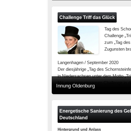
Challenge Triff das Glück
Tag des Schor
Challenge „Tri
zum „Tag des
Zugunsten bra
Langenhagen / September 2020
Der diesjährige „Tag des Schornsteinfe
in Niedersachsen unter dem Motto „Tri
Mit einer gemeinsamen Challenge in d
Innung Oldenburg
verbunden
mit einer Spendenaktion zugunsten Paul
brandverletzte Kinder e.V., zeigen die
Niedersachsen, was ihr Handwerk be
Energetische Sanierung des Ge
Deutschland
Experten für den vorbeugenden Brand
Hintergrund und Anlass
Vorbeugender Brandschutz ist aus Trad